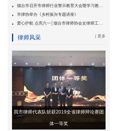
烟台市召开市律师行业警示教育大会暨学习教育专题党课
市律协举办《乡村振兴专题讲座》
爱心护航 点亮六一│烟台市律师协会女律师工作委员会走进烟台市特殊教育学校开展关爱慰问活动
| 更多
律师风采
师”称
我市律师代表队斩获2019全省律师辩论赛团
体一等奖
喜讯频传