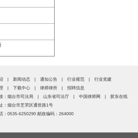
所
绍
|
新闻动态
|
通知公告
|
行业规范
|
行业党建
理
|
下载中心
|
律师律所
|
招聘信息
接：
烟台市司法局
|
山东省司法厅
|
中国律师网
|
胶东在线
址：烟台市芝罘区通世路1号
：0535-6250290 邮政编码：264000