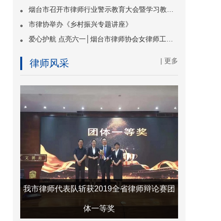
烟台市召开市律师行业警示教育大会暨学习教育专题党课
市律协举办《乡村振兴专题讲座》
爱心护航 点亮六一│烟台市律师协会女律师工作委员会走进烟台市特殊教育学校开展关爱慰问活动
| 更多
律师风采
师”称
我市律师代表队斩获2019全省律师辩论赛团
体一等奖
喜讯频传