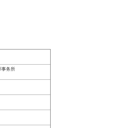
事务所
我市十名律师获烟台市“十佳职工维权律
号